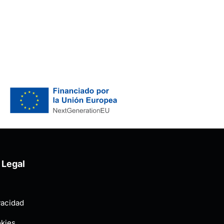
 Legal
vacidad
okies