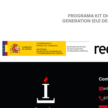
PROGRAMA KIT DI
GENERATION (EU) D
Con
ed
67
F