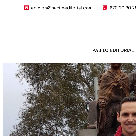
Ir
edicion@pabiloeditorial.com
670 20 30 2
al
contenido
PÁBILO EDITORIAL