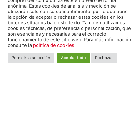
comprender cómo utiliza este sitio web de forma
anónima. Estas cookies de análisis y medición se
670 20 30 28
utilizarán solo con su consentimiento, por lo que tiene
la opción de aceptar o rechazar estas cookies en los
botones situados bajo este texto. También utilizamos
cookies técnicas, de preferencia o personalización, que
F
I
T
son esenciales y necesarias para el correcto
a
n
w
funcionamiento de este sitio web. Para más información
c
s
i
consulte la
política de cookies
.
e
t
t
N
Nomb
Permitir la selección
Aceptar todo
Rechazar
o
b
a
t
m
o
g
e
b
r
o
r
r
T
e
k
a
e
*
l
-
m
é
f
E
f
m
o
a
n
i
o
M
l
*
e
*
n
s