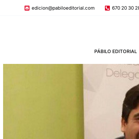
Ir
edicion@pabiloeditorial.com
670 20 30 2
al
contenido
PÁBILO EDITORIAL