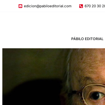
Ir
edicion@pabiloeditorial.com
670 20 30 2
al
contenido
PÁBILO EDITORIAL