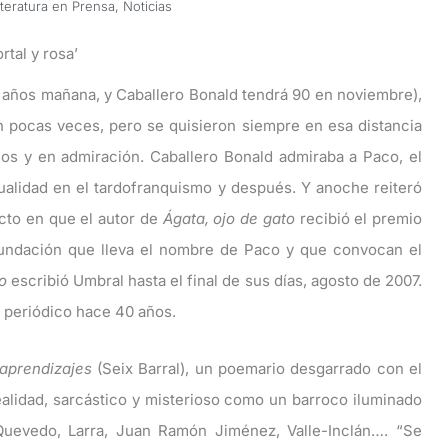
iteratura en Prensa
,
Noticias
rtal y rosa’
años mañana, y Caballero Bonald tendrá 90 en noviembre),
 pocas veces, pero se quisieron siempre en esa distancia
ios y en admiración.
Caballero Bonald admiraba a Paco, el
tualidad en el tardofranquismo y después. Y anoche reiteró
cto en que el autor de
Ágata, ojo de gato
recibió el premio
 Fundación que lleva el nombre de Paco y que convocan el
o
escribió Umbral hasta el final de sus días, agosto de 2007.
e periódico hace 40 años.
aprendizajes
(Seix Barral), un poemario desgarrado con el
alidad, sarcástico y misterioso como un barroco iluminado
Quevedo, Larra, Juan Ramón Jiménez, Valle-Inclán…. “Se