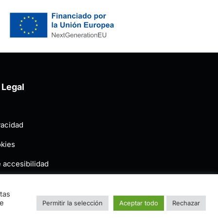
 Legal
vacidad
okies
 accesibilidad
tas
ue
Permitir la selección
Aceptar todo
Rechazar
e