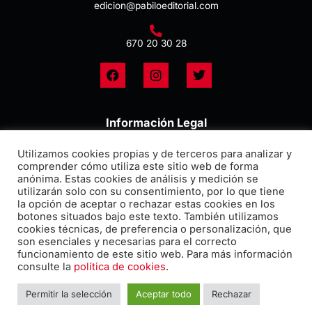
edicion@pabiloeditorial.com
670 20 30 28
F
I
T
a
n
w
c
s
i
e
t
t
b
a
t
Información Legal
o
g
e
o
r
r
Aviso Legal
Utilizamos cookies propias y de terceros para analizar y
k
a
comprender cómo utiliza este sitio web de forma
m
anónima. Estas cookies de análisis y medición se
Política de Privacidad
utilizarán solo con su consentimiento, por lo que tiene
la opción de aceptar o rechazar estas cookies en los
Política de Cookies
botones situados bajo este texto. También utilizamos
cookies técnicas, de preferencia o personalización, que
Declaración de accesibilidad
son esenciales y necesarias para el correcto
funcionamiento de este sitio web. Para más información
consulte la
política de cookies
.
COPYRIGHT © 2026 – PÁBILO EDITORIAL
Permitir la selección
Aceptar todo
Rechazar
Diseño web por