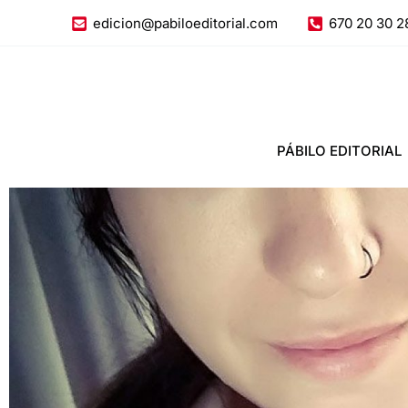
Ir
edicion@pabiloeditorial.com
670 20 30 2
al
contenido
PÁBILO EDITORIAL