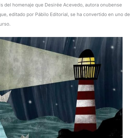
sis del homenaje que Desirée Acevedo, autora onubense
que, editado por Pábilo Editorial, se ha convertido en uno de
urso.