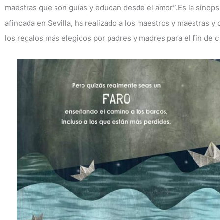
maestras que son guías y educan desde el amor”.Es la sinop
afincada en Sevilla, ha realizado a los maestros y maestras y 
los regalos más elegidos por padres y madres para el fin de c