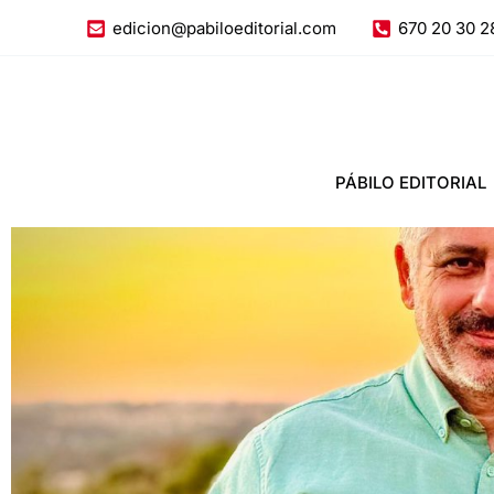
Ir
edicion@pabiloeditorial.com
670 20 30 2
al
contenido
PÁBILO EDITORIAL