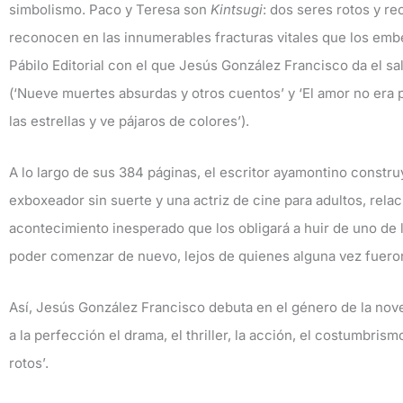
simbolismo. Paco y Teresa son
Kintsugi
: dos seres rotos y r
reconocen en las innumerables fracturas vitales que los embel
Pábilo Editorial con el que Jesús González Francisco da el sal
(‘Nueve muertes absurdas y otros cuentos’ y ‘El amor no era par
las estrellas y ve pájaros de colores’).
A lo largo de sus 384 páginas, el escritor ayamontino constru
exboxeador sin suerte y una actriz de cine para adultos, rela
acontecimiento inesperado que los obligará a huir de uno de 
poder comenzar de nuevo, lejos de quienes alguna vez fuero
Así, Jesús González Francisco debuta en el género de la nove
a la perfección el drama, el thriller, la acción, el costumbris
rotos’.