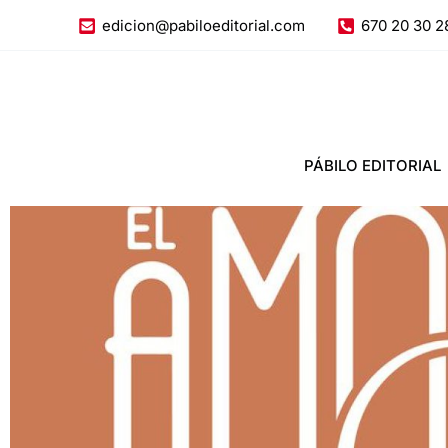
Ir
edicion@pabiloeditorial.com
670 20 30 2
al
contenido
PÁBILO EDITORIAL