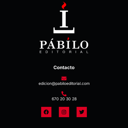
Contacto
edicion@pabiloeditorial.com
670 20 30 28
F
I
T
a
n
w
c
s
i
e
t
t