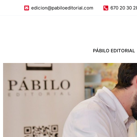
Ir
edicion@pabiloeditorial.com
670 20 30 2
al
contenido
PÁBILO EDITORIAL