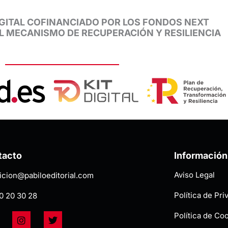
GITAL COFINANCIADO POR LOS FONDOS NEXT
EL MECANISMO DE RECUPERACIÓN Y RESILIENCIA
tacto
Información
Aviso Legal
icion@pabiloeditorial.com
Política de Pri
0 20 30 28
I
T
Política de Co
n
w