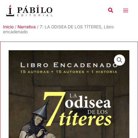
Ir
al
contenido
Inicio
/
Narrativa
/ 7: LA ODISEA DE LOS TÍTERES, Libro
encadenado