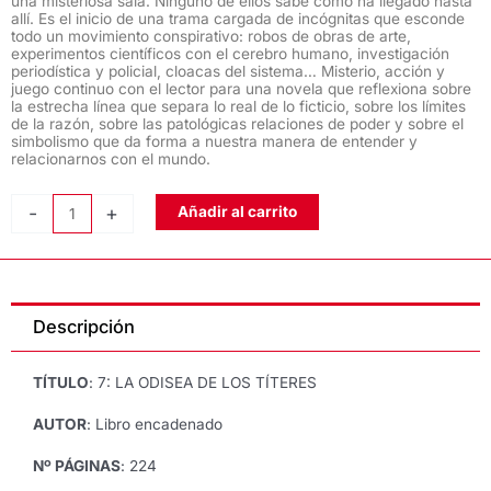
una misteriosa sala. Ninguno de ellos sabe cómo ha llegado hasta
allí. Es el inicio de una trama cargada de incógnitas que esconde
todo un movimiento conspirativo: robos de obras de arte,
experimentos científicos con el cerebro humano, investigación
periodística y policial, cloacas del sistema… Misterio, acción y
juego continuo con el lector para una novela que reflexiona sobre
la estrecha línea que separa lo real de lo ficticio, sobre los límites
de la razón, sobre las patológicas relaciones de poder y sobre el
simbolismo que da forma a nuestra manera de entender y
relacionarnos con el mundo.
7:
-
+
Añadir al carrito
LA
ODISEA
DE
LOS
Descripción
TÍTERES,
Libro
encadenado
TÍTULO
: 7: LA ODISEA DE LOS TÍTERES
cantidad
AUTOR
: Libro encadenado
Nº PÁGINAS
: 224