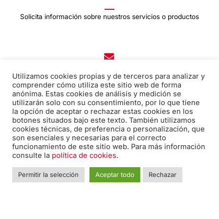
Solicita información sobre nuestros servicios o productos
Correo electrónico:
Utilizamos cookies propias y de terceros para analizar y
edicion@pabiloeditorial.com
comprender cómo utiliza este sitio web de forma
anónima. Estas cookies de análisis y medición se
utilizarán solo con su consentimiento, por lo que tiene
la opción de aceptar o rechazar estas cookies en los
botones situados bajo este texto. También utilizamos
Teléfono:
cookies técnicas, de preferencia o personalización, que
son esenciales y necesarias para el correcto
670 20 30 28
funcionamiento de este sitio web. Para más información
consulte la
política de cookies
.
F
I
T
Permitir la selección
Aceptar todo
Rechazar
a
n
w
c
s
i
e
t
t
Nombre
*
Nomb