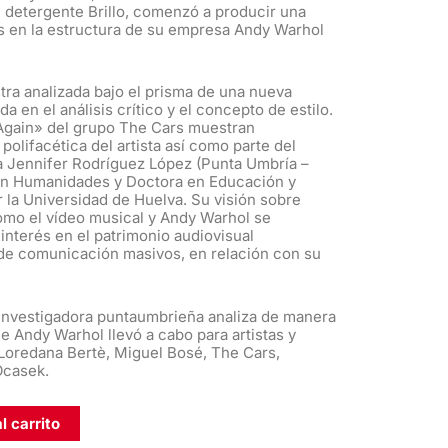
l detergente Brillo, comenzó a producir una
os en la estructura de su empresa Andy Warhol
ra analizada bajo el prisma de una nueva
 en el análisis crítico y el concepto de estilo.
Again» del grupo The Cars muestran
polifacética del artista así como parte del
a Jennifer Rodríguez López (Punta Umbría –
 en Humanidades y Doctora en Educación y
la Universidad de Huelva. Su visión sobre
mo el vídeo musical y Andy Warhol se
interés en el patrimonio audiovisual
e comunicación masivos, en relación con su
a investigadora puntaumbrieña analiza de manera
e Andy Warhol llevó a cabo para artistas y
Loredana Bertè, Miguel Bosé, The Cars,
 Ocasek.
l carrito