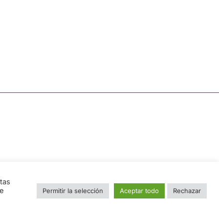
tas
ue
Permitir la selección
Aceptar todo
Rechazar
e
Nombre