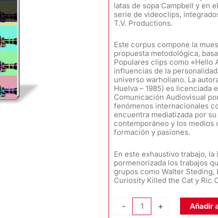
latas de sopa Campbell y en e
serie de videoclips, integrad
T.V. Productions.
Este corpus compone la muest
propuesta metodológica, basada
Populares clips como «Hello 
influencias de la personalidad 
universo warholiano. La autor
Huelva – 1985) es licenciada
Comunicación Audiovisual por 
fenómenos internacionales co
encuentra mediatizada por su 
contemporáneo y los medios d
formación y pasiones.
En este exhaustivo trabajo, l
pormenorizada los trabajos qu
grupos como Walter Steding, 
Curiosity Killed the Cat y Ric
ANDY
-
+
Añadir a
WARHOL