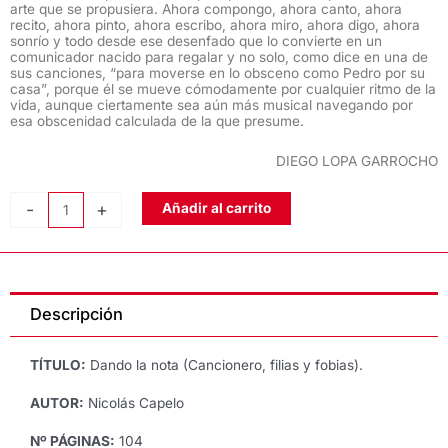
arte que se propusiera. Ahora compongo, ahora canto, ahora
recito, ahora pinto, ahora escribo, ahora miro, ahora digo, ahora
sonrío y todo desde ese desenfado que lo convierte en un
comunicador nacido para regalar y no solo, como dice en una de
sus canciones, “para moverse en lo obsceno como Pedro por su
casa”, porque él se mueve cómodamente por cualquier ritmo de la
vida, aunque ciertamente sea aún más musical navegando por
esa obscenidad calculada de la que presume.
DIEGO LOPA GARROCHO
DANDO
-
+
Añadir al carrito
LA
NOTA,
de
Nicolás
Descripción
Capelo
cantidad
TÍTULO:
Dando la nota (Cancionero, filias y fobias).
AUTOR:
Nicolás Capelo
Nº PÁGINAS:
104