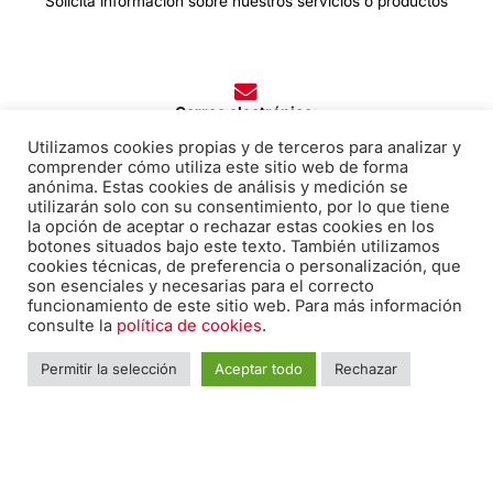
Solicita información sobre nuestros servicios o productos
Correo electrónico:
edicion@pabiloeditorial.com
Utilizamos cookies propias y de terceros para analizar y
comprender cómo utiliza este sitio web de forma
anónima. Estas cookies de análisis y medición se
utilizarán solo con su consentimiento, por lo que tiene
la opción de aceptar o rechazar estas cookies en los
Teléfono:
botones situados bajo este texto. También utilizamos
cookies técnicas, de preferencia o personalización, que
670 20 30 28
son esenciales y necesarias para el correcto
funcionamiento de este sitio web. Para más información
consulte la
política de cookies
.
F
I
T
Permitir la selección
Aceptar todo
Rechazar
a
n
w
c
s
i
e
t
t
Nombre
*
Nomb
b
a
t