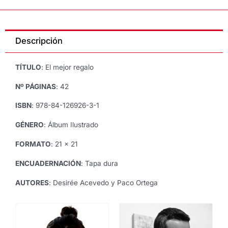
REGALO,
de
Desirée
Descripción
Acevedo
y
Paco
TÍTULO
: El mejor regalo
Ortega
cantidad
Nº PÁGINAS
: 42
ISBN
: 978-84-126926-3-1
GÉNERO
: Álbum Ilustrado
FORMATO
: 21 x 21
ENCUADERNACIÓN
: Tapa dura
AUTORES
: Desirée Acevedo y Paco Ortega