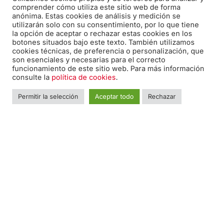
comprender cómo utiliza este sitio web de forma
Solicita información sobre nuestros servicios o productos
anónima. Estas cookies de análisis y medición se
utilizarán solo con su consentimiento, por lo que tiene
la opción de aceptar o rechazar estas cookies en los
botones situados bajo este texto. También utilizamos
cookies técnicas, de preferencia o personalización, que
Correo electrónico:
son esenciales y necesarias para el correcto
funcionamiento de este sitio web. Para más información
edicion@pabiloeditorial.com
consulte la
política de cookies
.
Permitir la selección
Aceptar todo
Rechazar
Teléfono:
670 20 30 28
F
I
T
a
n
w
c
s
i
e
t
t
Nombre
*
Nomb
b
a
t