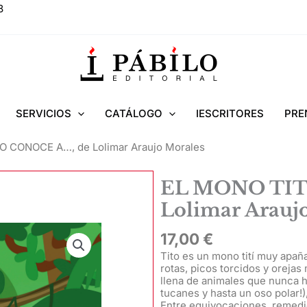
8
SERVICIOS
CATÁLOGO
IESCRITORES
PRE
O CONOCE A…, de Lolimar Araujo Morales
EL MONO TIT
Lolimar Arauj
17,00
€
Tito es un mono tití muy apañ
rotas, picos torcidos y orejas
llena de animales que nunca h
tucanes y hasta un oso polar!)
Entre equivocaciones, remedio