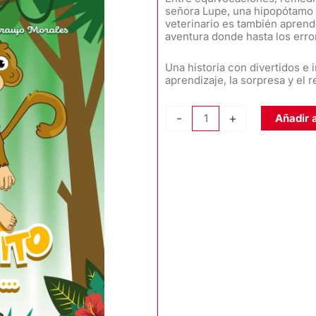
señora Lupe, una hipopótamo 
veterinario es también aprend
aventura donde hasta los erro
Una historia con divertidos 
aprendizaje, la sorpresa y el r
EL
-
+
Añadir a
MONO
TITO
CONOCE
A...,
de
Lolimar
Araujo
Morales
cantidad