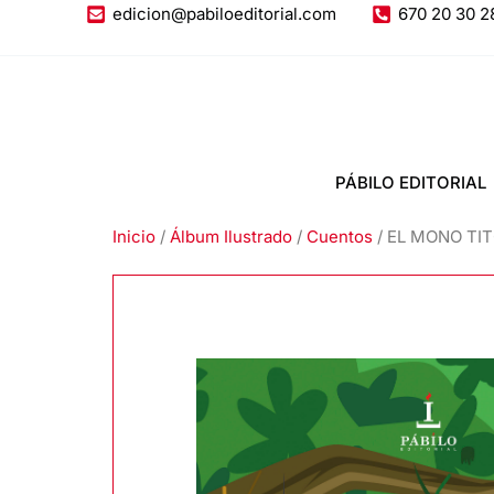
Ir
edicion@pabiloeditorial.com
670 20 30 2
al
contenido
PÁBILO EDITORIAL
Inicio
/
Álbum Ilustrado
/
Cuentos
/ EL MONO TIT