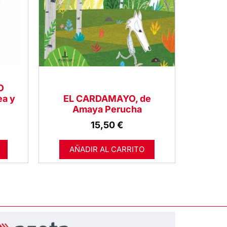
O
ea y
EL CARDAMAYO, de
Amaya Perucha
15,50
€
AÑADIR AL CARRITO