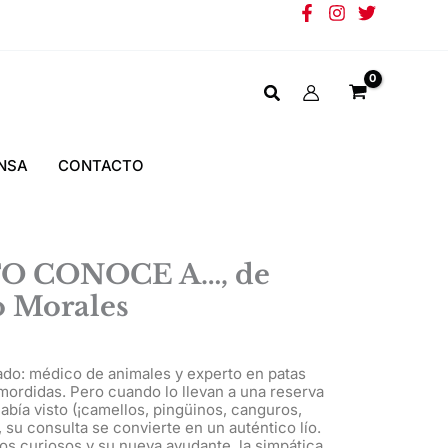
NSA
CONTACTO
O CONOCE A…, de
o Morales
ado: médico de animales y experto en patas
 mordidas. Pero cuando lo llevan a una reserva
abía visto (¡camellos, pingüinos, canguros,
, su consulta se convierte en un auténtico lío.
s curiosos y su nueva ayudante, la simpática