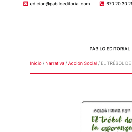
Ir
edicion@pabiloeditorial.com
670 20 30 2
al
contenido
PÁBILO EDITORIAL
Inicio
/
Narrativa
/
Acción Social
/ EL TRÉBOL DE