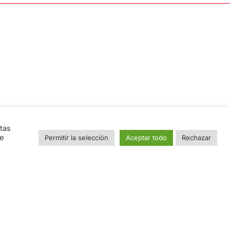
Nombre
tas
ue
Permitir la selección
Aceptar todo
Rechazar
e
Email
*