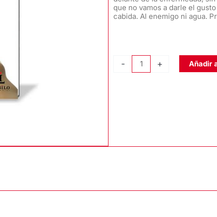
que no vamos a darle el gusto 
cabida. Al enemigo ni agua. Pri
EL
-
+
Añadir a
TRÉBOL
DE
LA
ESPERANZA,
de
FibrOnuba
cantidad