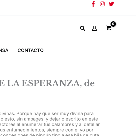
NSA
CONTACTO
E LA ESPERANZA, de
 divinas. Porque hay que ser muy divina para
o esto, sin ambages, y dejarlo escrito en este
ectores al enumerar tus calambres y al detallar
 tus entumecimientos, siempre con el yo por
 concesiones de ningún tipo a esa hija de puta,