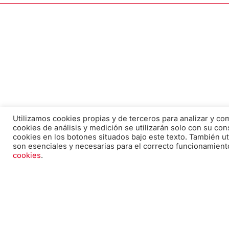
Utilizamos cookies propias y de terceros para analizar y c
cookies de análisis y medición se utilizarán solo con su con
Correo electrónico:
cookies en los botones situados bajo este texto. También ut
son esenciales y necesarias para el correcto funcionamient
edicion@pabiloeditorial.com
cookies
.
Teléfono:
670 20 30 28