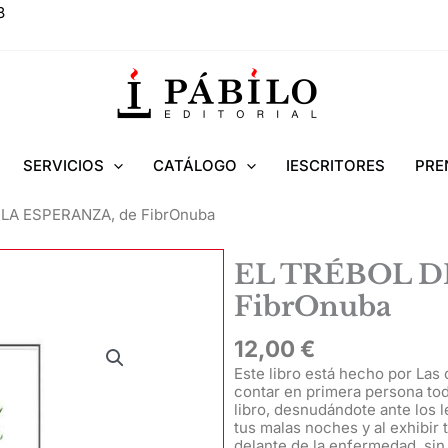
8
SERVICIOS
CATÁLOGO
IESCRITORES
PRE
 LA ESPERANZA, de FibrOnuba
EL TRÉBOL D
FibrOnuba
12,00
€
Este libro está hecho por Las
contar en primera persona tod
libro, desnudándote ante los l
tus malas noches y al exhibir
delante de la enfermedad, sin