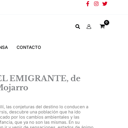
NSA
CONTACTO
EL EMIGRANTE, de
Mojarro
allí, las conjeturas del destino lo conducen a
arsis, descubre una población que ha ido
cado por los cambios ambientales y las
fancia, que ya no son las mismas. En su
 un ir y venir de sensaciones, estados de ánimo,