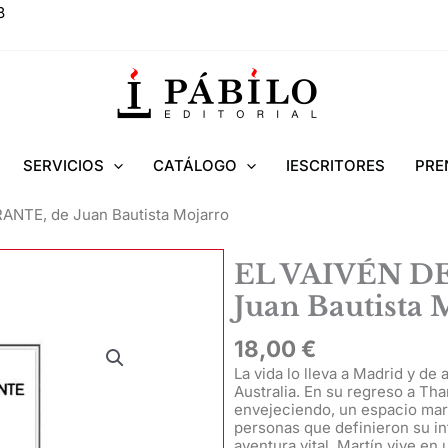
8
SERVICIOS
CATÁLOGO
IESCRITORES
PRE
ANTE, de Juan Bautista Mojarro
EL VAIVÉN D
Juan Bautista 
18,00
€
La vida lo lleva a Madrid y de 
Australia. En su regreso a Th
envejeciendo, un espacio mar
personas que definieron su in
aventura vital, Martín vive en