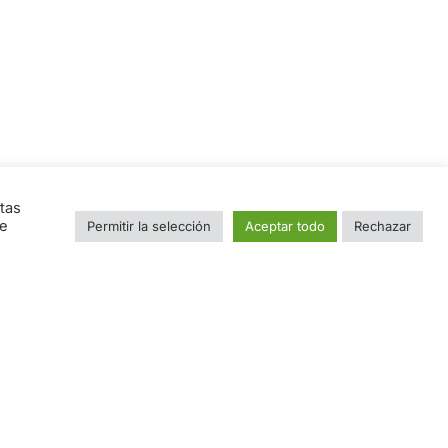
Nombre
tas
ue
Permitir la selección
Aceptar todo
Rechazar
e
Email
*