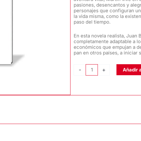
pasiones, desencantos y alegr
personajes que configuran una
la vida misma, como la existen
paso del tiempo.
En esta novela realista, Juan 
completamente adaptable a los
económicos que empujan a de
pan en otros países, a iniciar
EL
-
+
Añadir a
VAIVÉN
DEL
EMIGRANTE,
de
Juan
Bautista
Mojarro
cantidad