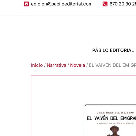
Ir
edicion@pabiloeditorial.com
670 20 30 2
al
contenido
PÁBILO EDITORIAL
Inicio
/
Narrativa
/
Novela
/ EL VAIVÉN DEL EMIGR