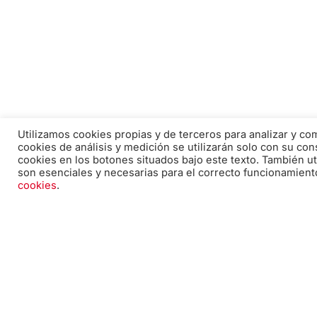
Utilizamos cookies propias y de terceros para analizar y c
Correo electrónico:
cookies de análisis y medición se utilizarán solo con su con
cookies en los botones situados bajo este texto. También ut
edicion@pabiloeditorial.com
son esenciales y necesarias para el correcto funcionamient
cookies
.
Teléfono:
670 20 30 28
F
I
T
a
n
w