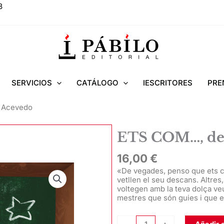
8
SERVICIOS
CATÁLOGO
IESCRITORES
PRE
 Acevedo
ETS COM…, de 
16,00
€
«De vegades, penso que ets com
vetllen el seu descans. Altres,
voltegen amb la teva dolça ve
mestres que són guies i que 
ETS