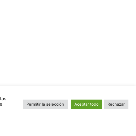
tas
ue
Permitir la selección
Aceptar todo
Rechazar
e
Nombre
Email
*