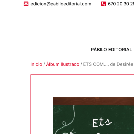
Ir
edicion@pabiloeditorial.com
670 20 30 2
al
contenido
PÁBILO EDITORIAL
Inicio
/
Álbum Ilustrado
/ ETS COM…, de Desirée