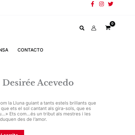
NSA
CONTACTO
Desirée Acevedo
 la Lluna guiant a tants estels brillants que
 que ets el sol cantant als gira-sols, que es
u…» Ets com…és un tribut als mestres i les
eduquen des de l’amor.