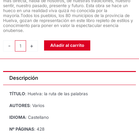
más directa, habla de nosotros, de nuestras tradiciones, nuestro
sentir, nuestro pasado, presente y futuro. Esta obra se hace un
hueco en una realidad viva quizá no conocida por la
mayoría.Todos los pueblos, los 80 municipios de la provincia de
Huelva, gozan de representación en este libro repleto de estilos y
conocimiento para poner en valor la espectacular esencia
onubense.
HUELVA:
-
+
Añadir al carrito
LA
RUTA
DE
LAS
Descripción
PALABRAS,
de
Varios
TÍTULO
: Huelva: la ruta de las palabras
Autores
cantidad
AUTORES
: Varios
IDIOMA
: Castellano
Nº PÁGINAS
: 428