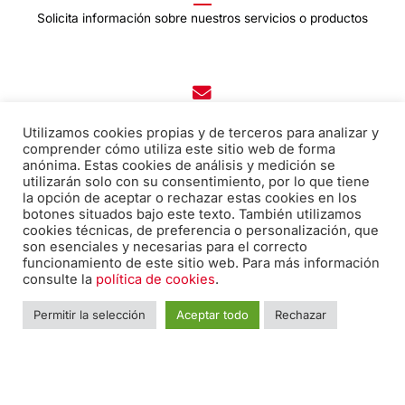
Solicita información sobre nuestros servicios o productos
Correo electrónico:
Utilizamos cookies propias y de terceros para analizar y
edicion@pabiloeditorial.com
comprender cómo utiliza este sitio web de forma
anónima. Estas cookies de análisis y medición se
utilizarán solo con su consentimiento, por lo que tiene
la opción de aceptar o rechazar estas cookies en los
botones situados bajo este texto. También utilizamos
Teléfono:
cookies técnicas, de preferencia o personalización, que
670 20 30 28
son esenciales y necesarias para el correcto
funcionamiento de este sitio web. Para más información
consulte la
política de cookies
.
F
I
T
Permitir la selección
Aceptar todo
Rechazar
a
n
w
c
s
i
e
t
t
Nombre
*
Nomb
b
a
t