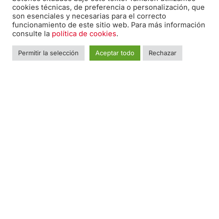
a
n
w
cookies técnicas, de preferencia o personalización, que
c
s
i
son esenciales y necesarias para el correcto
funcionamiento de este sitio web. Para más información
e
t
t
Nombre
*
Nomb
consulte la
política de cookies
.
b
a
t
o
g
e
Permitir la selección
Aceptar todo
Rechazar
o
r
r
Teléfono
*
k
a
-
m
f
Email
*
Mensaje
*
Consentimiento
*
He leído y estoy de acuerdo con la
Política de
Privacidad
.