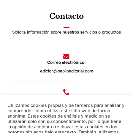
Contacto
Solicita información sobre nuestros servicios o productos
Correo electrónico:
edicion@pabiloeditorial.com
Teléfono:
Utilizamos cookies propias y de terceros para analizar y
670 20 30 28
comprender cómo utiliza este sitio web de forma
anónima. Estas cookies de análisis y medición se
utilizarán solo con su consentimiento, por lo que tiene
F
I
T
la opción de aceptar o rechazar estas cookies en los
botones situados bajo este texto. También utilizamos