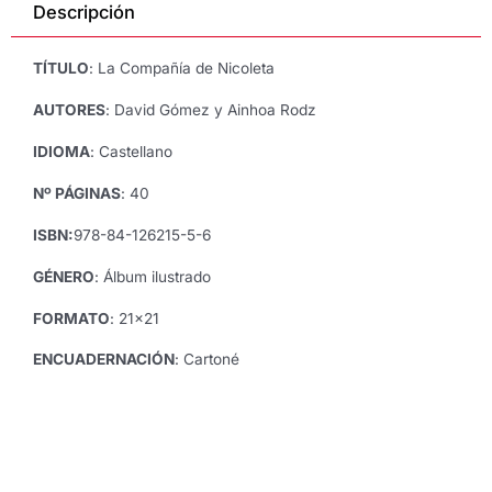
Descripción
David
Gómez
y
TÍTULO
: La Compañía de Nicoleta
Ainhoa
Rodz
AUTORES
: David Gómez y Ainhoa Rodz
cantidad
IDIOMA
: Castellano
Nº PÁGINAS
: 40
ISBN:
978-84-126215-5-6
GÉNERO
: Álbum ilustrado
FORMATO
: 21×21
ENCUADERNACIÓN
: Cartoné