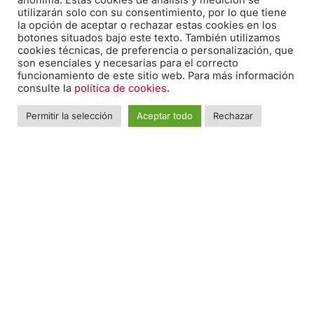
anónima. Estas cookies de análisis y medición se
utilizarán solo con su consentimiento, por lo que tiene
la opción de aceptar o rechazar estas cookies en los
botones situados bajo este texto. También utilizamos
F
I
T
cookies técnicas, de preferencia o personalización, que
a
n
w
son esenciales y necesarias para el correcto
funcionamiento de este sitio web. Para más información
c
s
i
consulte la
política de cookies
.
e
t
t
Nombre
*
Nomb
b
a
t
Permitir la selección
Aceptar todo
Rechazar
o
g
e
o
r
r
Teléfono
*
k
a
-
m
f
Email
*
Mensaje
*