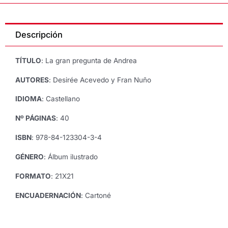
PREGUNTA
DE
ANDREA,
Descripción
de
Desirée
Acevedo
TÍTULO
: La gran pregunta de Andrea
y
Fran
AUTORES
: Desirée Acevedo y Fran Nuño
Nuño
IDIOMA
: Castellano
cantidad
Nº PÁGINAS
: 40
ISBN
: 978-84-123304-3-4
GÉNERO
: Álbum ilustrado
FORMATO
: 21X21
ENCUADERNACIÓN
: Cartoné