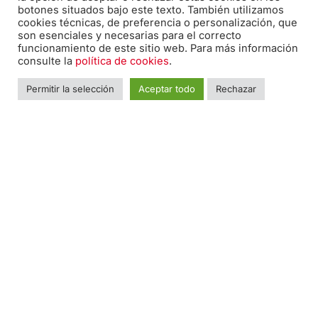
Correo electrónico:
botones situados bajo este texto. También utilizamos
cookies técnicas, de preferencia o personalización, que
edicion@pabiloeditorial.com
son esenciales y necesarias para el correcto
funcionamiento de este sitio web. Para más información
consulte la
política de cookies
.
Permitir la selección
Aceptar todo
Rechazar
Teléfono:
670 20 30 28
F
I
T
a
n
w
c
s
i
e
t
t
Nombre
*
Nomb
b
a
t
o
g
e
o
r
r
Teléfono
*
k
a
-
m