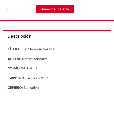
LA
-
+
Añadir al carrito
MEMORIA
VARADA,
de
Rafael
Descripción
Adamuz
cantidad
TÍTULO
: La Memoria Varada
AUTOR
: Rafael Adamuz
Nº PÁGINAS
: 400
ISBN
: 978-84-947608-9-1
GÉNERO
: Narrativa