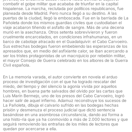
combatir el golpe militar que acababa de triunfar en la capital
hispalense. La marcha, reclutada por políticos republicanos, fue
planeada desde Madrid. Pero nunca llegó a su destino. A las
puertas de la ciudad, llegó la emboscada. Fue en la barriada de La
Pañoleta donde los mismos guardias civiles que custodiaban el
viaje acabaron tiñendo el asfalto de sangre. Más de una decena
murió en la asechanza. Otros setenta sobrevivieron y fueron
cruelmente encarcelados, en condiciones infrahumanas, en un
barco de cabotaje atracado en el Guadalquivir: el Cabo Carvoeiro.
Sus estrechas bodegas fueron embebiendo las esperanzas de los
apresados que, en medio del asfixiante calor, se iban acercando a
ser los tristes protagonistas de un macrojuicio por rebelión militar,
el mayor Consejo de Guerra celebrado en los albores de la Guerra
Civil española.
En La memoria varada, el autor convierte en novela el arduo
proceso de investigación con el que ha logrado rescatar del
miedo, del tiempo y del silencio la agonía vivida por aquellos
hombres, en buena parte salvados del olvido por las cartas que
Luis Marín Bermejo, uno de los presos del Cabo Carvoeiro, logró
hacer salir de aquel infierno. Adamuz reconstruye los sucesos de
La Pañoleta, dibuja el calvario sufrido en las bodegas hechas
prisión y desmenuza el proceso judicial que dictó sentencia
basándose en una asombrosa circunstancia, dando así forma a
una histo-ria que ya ha conmovido a más de 2.000 lectores y que
seguirá removiendo las entrañas de los miles de lectores que
quedan por acercarse a ella.