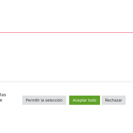
tas
ue
Permitir la selección
Aceptar todo
Rechazar
Nombre
e
Email
*