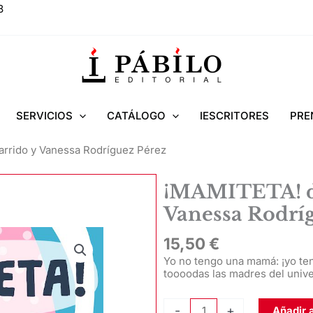
8
SERVICIOS
CATÁLOGO
IESCRITORES
PRE
arrido y Vanessa Rodríguez Pérez
¡MAMITETA! de
Vanessa Rodrí
15,50
€
Yo no tengo una mamá: ¡yo te
toooodas las madres del unive
¡MAMITETA!
-
+
Añadir a