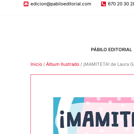
Ir
edicion@pabiloeditorial.com
670 20 30 2
al
contenido
PÁBILO EDITORIAL
Inicio
/
Álbum Ilustrado
/ ¡MAMITETA! de Laura G