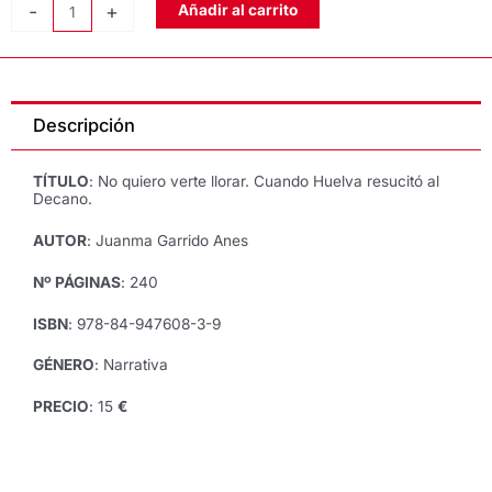
NO
-
+
Añadir al carrito
QUIERO
VERTE
LLORAR,
de
Descripción
Juanma
Garrido
Anes
TÍTULO
: No quiero verte llorar. Cuando Huelva resucitó al
cantidad
Decano.
AUTOR
: Juanma Garrido Anes
Nº PÁGINAS
: 240
ISBN
: 978-84-947608-3-9
GÉNERO
: Narrativa
PRECIO
: 15
€