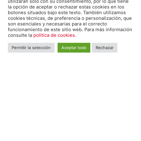
utilizarán solo con su consentimiento, por lo que tiene
la opción de aceptar o rechazar estas cookies en los
botones situados bajo este texto. También utilizamos
F
I
T
cookies técnicas, de preferencia o personalización, que
a
n
w
son esenciales y necesarias para el correcto
c
s
i
funcionamiento de este sitio web. Para más información
consulte la
política de cookies
.
e
t
t
Nombre
*
Nomb
b
a
t
Permitir la selección
Aceptar todo
Rechazar
o
g
e
o
r
r
Teléfono
*
k
a
-
m
f
Email
*
Mensaje
*