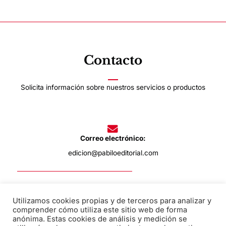
Contacto
Solicita información sobre nuestros servicios o productos
Correo electrónico:
edicion@pabiloeditorial.com
Teléfono:
Utilizamos cookies propias y de terceros para analizar y
comprender cómo utiliza este sitio web de forma
670 20 30 28
anónima. Estas cookies de análisis y medición se