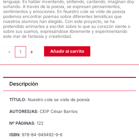
lenguaje. Es hablar inventando, sintiendo, cantando, imaginan doy
soñando. A través de la poesía, se expresan pensamientos,
sentimientos y emociones. En Nuestro cole se viste de poesía
podemos encontrar poemas sobre diferentes temáticas que
nuestros alumnos han elegido. Con este proyecto, se ha
pretendido animarles a escribir sobre lo que su corazón siente o
sobre sus sueños, expresándose libremente y experimentando
este mar de fantasía y creatividad.
NUESTRO
-
+
Añadir al carrito
COLE
SE
VISTE
DE
Descripción
POESÍA,
del
CEIP
TÍTULO
: Nuestro cole se viste de poesía
César
Barrios
AUTORES/AS
: CEIP César Barrios
cantidad
Nº PÁGINAS
: 122
ISBN
: 978-84-949492-9-6