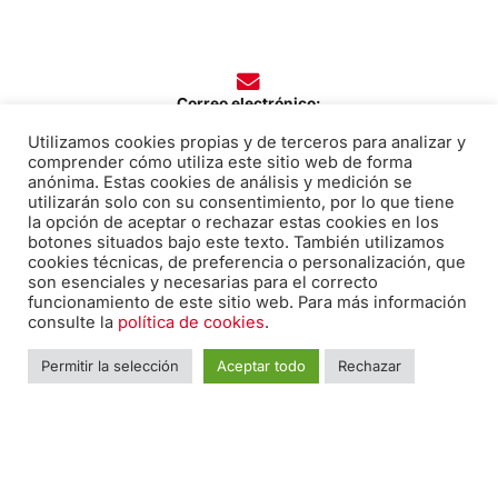
Correo electrónico:
edicion@pabiloeditorial.com
Utilizamos cookies propias y de terceros para analizar y
comprender cómo utiliza este sitio web de forma
anónima. Estas cookies de análisis y medición se
utilizarán solo con su consentimiento, por lo que tiene
la opción de aceptar o rechazar estas cookies en los
Teléfono:
botones situados bajo este texto. También utilizamos
cookies técnicas, de preferencia o personalización, que
670 20 30 28
son esenciales y necesarias para el correcto
funcionamiento de este sitio web. Para más información
consulte la
política de cookies
.
F
I
T
Permitir la selección
Aceptar todo
Rechazar
a
n
w
c
s
i
e
t
t
Nombre
*
Nomb
b
a
t
o
g
e