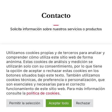
Contacto
Solicita información sobre nuestros servicios o productos
Utilizamos cookies propias y de terceros para analizar y
Correo electrónico:
comprender cómo utiliza este sitio web de forma
anónima. Estas cookies de análisis y medición se
edicion@pabiloeditorial.com
utilizarán solo con su consentimiento, por lo que tiene
la opción de aceptar o rechazar estas cookies en los
botones situados bajo este texto. También utilizamos
cookies técnicas, de preferencia o personalización, que
son esenciales y necesarias para el correcto
Teléfono:
funcionamiento de este sitio web. Para más información
670 20 30 28
consulte la
política de cookies
.
Permitir la selección
Aceptar todo
Rechazar
F
I
T