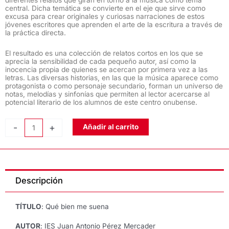
central. Dicha temática se convierte en el eje que sirve como
excusa para crear originales y curiosas narraciones de estos
jóvenes escritores que aprenden el arte de la escritura a través de
la práctica directa.
El resultado es una colección de relatos cortos en los que se
aprecia la sensibilidad de cada pequeño autor, así como la
inocencia propia de quienes se acercan por primera vez a las
letras. Las diversas historias, en las que la música aparece como
protagonista o como personaje secundario, forman un universo de
notas, melodías y sinfonías que permiten al lector acercarse al
potencial literario de los alumnos de este centro onubense.
QUÉ
-
+
Añadir al carrito
BIEN
ME
SUENA,
del
Descripción
IES
Juan
Antonio
TÍTULO
: Qué bien me suena
Pérez
Mercader
AUTOR
: IES Juan Antonio Pérez Mercader