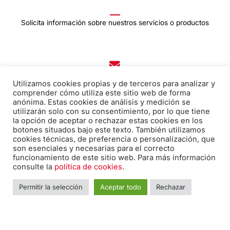
Solicita información sobre nuestros servicios o productos
Correo electrónico:
Utilizamos cookies propias y de terceros para analizar y
edicion@pabiloeditorial.com
comprender cómo utiliza este sitio web de forma
anónima. Estas cookies de análisis y medición se
utilizarán solo con su consentimiento, por lo que tiene
la opción de aceptar o rechazar estas cookies en los
botones situados bajo este texto. También utilizamos
Teléfono:
cookies técnicas, de preferencia o personalización, que
son esenciales y necesarias para el correcto
670 20 30 28
funcionamiento de este sitio web. Para más información
consulte la
política de cookies
.
F
I
T
Permitir la selección
Aceptar todo
Rechazar
a
n
w
c
s
i
e
t
t
Nombre
*
Nomb