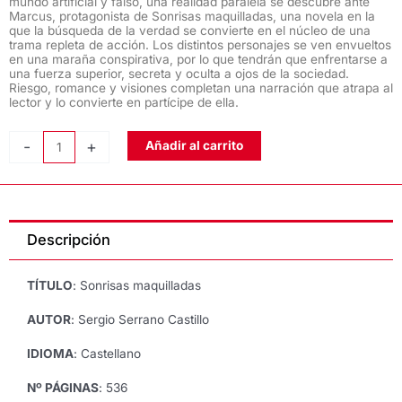
mundo artificial y falso, una realidad paralela se descubre ante
Marcus, protagonista de Sonrisas maquilladas, una novela en la
que la búsqueda de la verdad se convierte en el núcleo de una
trama repleta de acción. Los distintos personajes se ven envueltos
en una maraña conspirativa, por lo que tendrán que enfrentarse a
una fuerza superior, secreta y oculta a ojos de la sociedad.
Riesgo, romance y visiones completan una narración que atrapa al
lector y lo convierte en partícipe de ella.
SONRISAS
-
+
Añadir al carrito
MAQUILLADAS,
de
Sergio
Serrano
Descripción
Castillo
cantidad
TÍTULO
: Sonrisas maquilladas
AUTOR
: Sergio Serrano Castillo
IDIOMA
: Castellano
Nº PÁGINAS
: 536