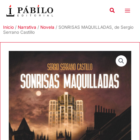
Ir
al
contenido
Inicio
/
Narrativa
/
Novela
/ SONRISAS MAQUILLADAS, de Sergio
Serrano Castillo