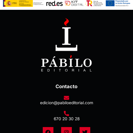
Contacto
edicion@pabiloeditorial.com
670 20 30 28
F
I
T