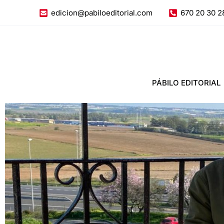
Ir
edicion@pabiloeditorial.com
670 20 30 2
al
contenido
PÁBILO EDITORIAL