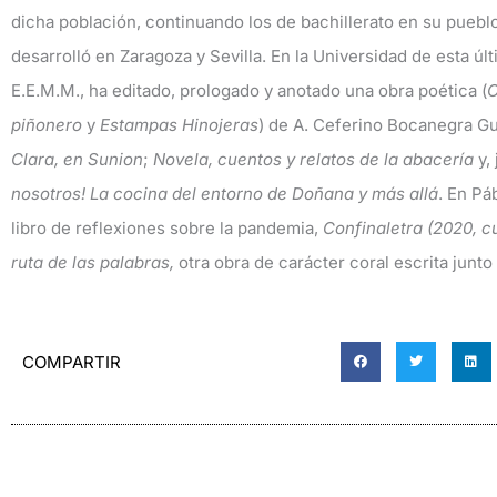
dicha población, continuando los de bachillerato en su pueblo na
desarrolló en Zaragoza y Sevilla. En la Universidad de esta úl
E.E.M.M., ha editado, prologado y anotado una obra poética (
C
piñonero
y
Estampas Hinojeras
) de A. Ceferino Bocanegra Gu
Clara, en Sunion
;
Novela, cuentos y relatos de la abacería
y,
nosotros! La cocina del entorno de Doñana y más allá
. En Pá
libro de reflexiones sobre la pandemia,
Confinaletra (2020, c
ruta de las palabras,
otra obra de carácter coral escrita junt
COMPARTIR