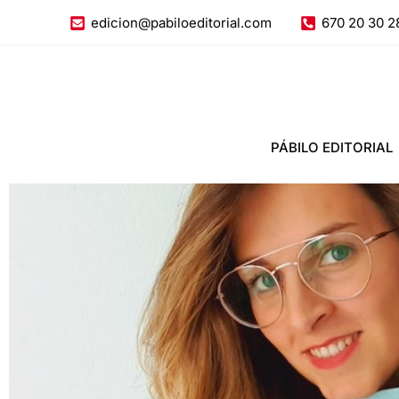
Ir
edicion@pabiloeditorial.com
670 20 30 2
al
contenido
PÁBILO EDITORIAL