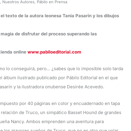
,
Nuestros Autores
,
Pábilo en Prensa
el texto de la autora leonesa Tania Pasarín y los dibujos
la magia de disfrutar del proceso superando las
 tienda online
www.pabiloeditorial.com
no lo conseguirá, pero… ¿sabes que lo imposible solo tarda
l álbum ilustrado publicado por Pábilo Editorial en el que
Pasarín y la ilustradora onubense Desirée Acevedo.
compuesto por 40 páginas en color y encuadernado en tapa
la relación de Truco, un simpático Basset Hound de grandes
 dueña Nancy. Ambos emprenden una aventura para
e los mayores sueños de Truco, que no es otro que volar.