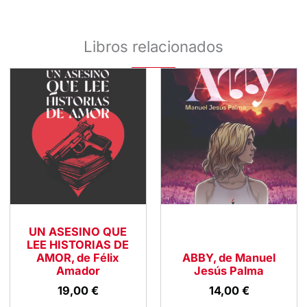
Libros relacionados
UN ASESINO QUE
LEE HISTORIAS DE
AMOR, de Félix
ABBY, de Manuel
Amador
Jesús Palma
19,00
€
14,00
€