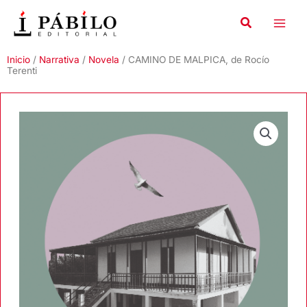
Ir
al
contenido
Inicio
/
Narrativa
/
Novela
/ CAMINO DE MALPICA, de Rocío
Terenti