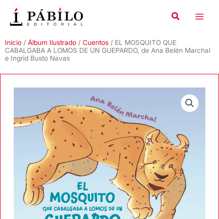
Ir
al
contenido
Inicio
/
Álbum Ilustrado
/
Cuentos
/ EL MOSQUITO QUE
CABALGABA A LOMOS DE UN GUEPARDO, de Ana Belén Marchal
e Ingrid Busto Navas