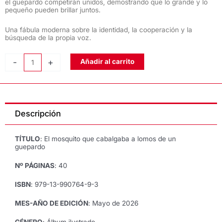
el guepardo competirán unidos, demostrando que lo grande y lo
pequeño pueden brillar juntos.
Una fábula moderna sobre la identidad, la cooperación y la
búsqueda de la propia voz.
EL
-
+
Añadir al carrito
MOSQUITO
QUE
CABALGABA
A
Descripción
LOMOS
DE
UN
TÍTULO
: El mosquito que cabalgaba a lomos de un
GUEPARDO,
guepardo
de
Nº PÁGINAS
: 40
Ana
Belén
ISBN
: 979-13-990764-9-3
Marchal
e
MES-AÑO DE EDICIÓN
: Mayo de 2026
Ingrid
GÉNERO
: Álbum ilustrado
Busto