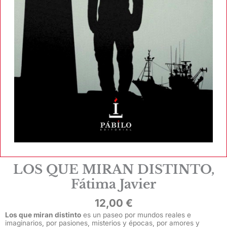
LOS QUE MIRAN DISTINTO,
Fátima Javier
12,00
€
Los que miran distinto
es un paseo por mundos reales e
imaginarios, por pasiones, misterios y épocas, por amores y