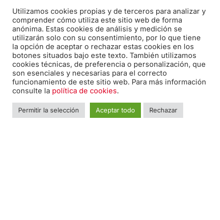
Utilizamos cookies propias y de terceros para analizar y
comprender cómo utiliza este sitio web de forma
Teléfono:
anónima. Estas cookies de análisis y medición se
utilizarán solo con su consentimiento, por lo que tiene
670 20 30 28
la opción de aceptar o rechazar estas cookies en los
botones situados bajo este texto. También utilizamos
cookies técnicas, de preferencia o personalización, que
son esenciales y necesarias para el correcto
F
I
T
funcionamiento de este sitio web. Para más información
a
n
w
consulte la
política de cookies
.
c
s
i
Permitir la selección
Aceptar todo
Rechazar
e
t
t
Nombre
*
Nomb
b
a
t
o
g
e
o
r
r
Teléfono
*
k
a
-
m
f
Email
*
Mensaje
*