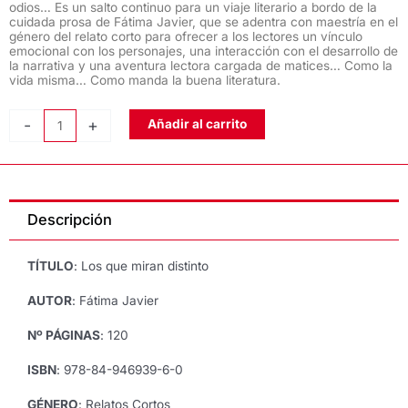
odios… Es un salto continuo para un viaje literario a bordo de la
cuidada prosa de Fátima Javier, que se adentra con maestría en el
género del relato corto para ofrecer a los lectores un vínculo
emocional con los personajes, una interacción con el desarrollo de
la narrativa y una aventura lectora cargada de matices… Como la
vida misma… Como manda la buena literatura.
LOS
-
+
Añadir al carrito
QUE
MIRAN
DISTINTO,
Fátima
Descripción
Javier
cantidad
TÍTULO
: Los que miran distinto
AUTOR
: Fátima Javier
Nº PÁGINAS
: 120
ISBN
: 978-84-946939-6-0
GÉNERO
: Relatos Cortos