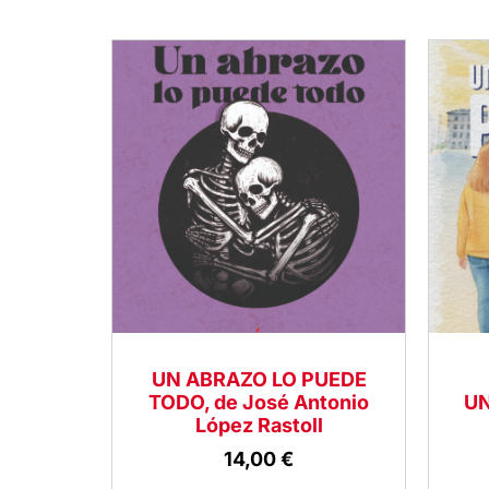
UN ABRAZO LO PUEDE
TODO, de José Antonio
UN
López Rastoll
14,00
€