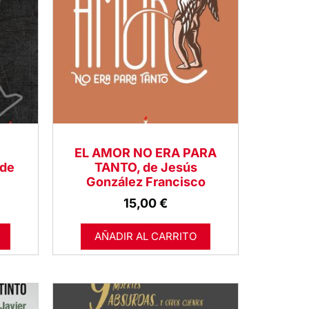
EL AMOR NO ERA PARA
de
TANTO, de Jesús
González Francisco
15,00
€
AÑADIR AL CARRITO