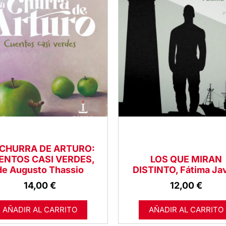
 CHURRA DE ARTURO:
ENTOS CASI VERDES,
LOS QUE MIRAN
de Augusto Thassio
DISTINTO, Fátima Jav
14,00
€
12,00
€
AÑADIR AL CARRITO
AÑADIR AL CARRITO