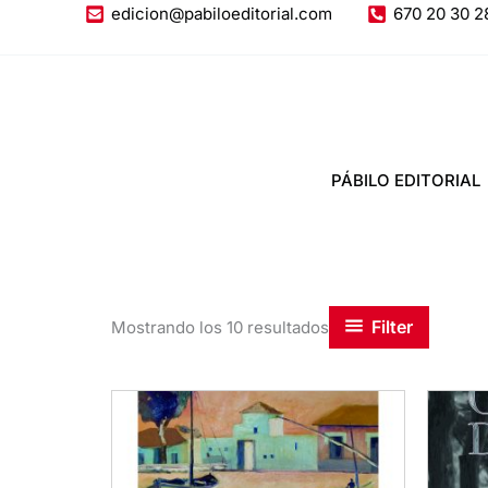
Ir
edicion@pabiloeditorial.com
670 20 30 2
al
contenido
PÁBILO EDITORIAL
Filter
Mostrando los 10 resultados