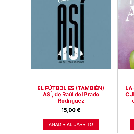
EL FÚTBOL ES (TAMBIÉN)
LA
ASÍ, de Raúl del Prado
CU
Rodríguez
15,00
€
AÑADIR AL CARRITO