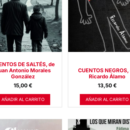
ENTOS DE SALTÉS, de
uan Antonio Morales
CUENTOS NEGROS, 
González
Ricardo Álamo
15,00
€
13,50
€
AÑADIR AL CARRITO
AÑADIR AL CARRITO