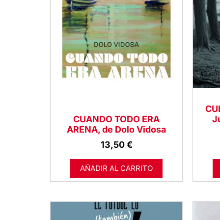
CU
CUANDO TODO ERA
J
ARENA, de Dolo Vidosa
13,50
€
AÑADIR AL CARRITO