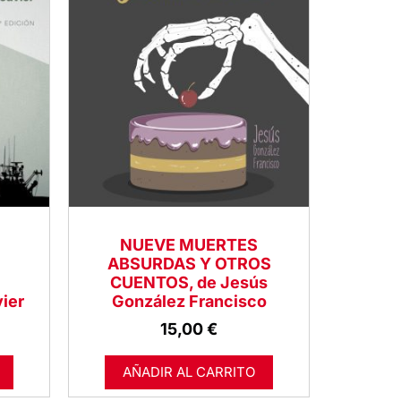
NUEVE MUERTES
ABSURDAS Y OTROS
CUENTOS, de Jesús
ier
González Francisco
15,00
€
AÑADIR AL CARRITO