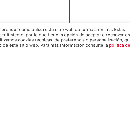
omprender cómo utiliza este sitio web de forma anónima. Estas
sentimiento, por lo que tiene la opción de aceptar o rechazar es
ilizamos cookies técnicas, de preferencia o personalización, q
o de este sitio web. Para más información consulte la
política d
Consentimiento
*
He leído y estoy de acuer
la
Política de Privacidad
.
*
CAPTCHA