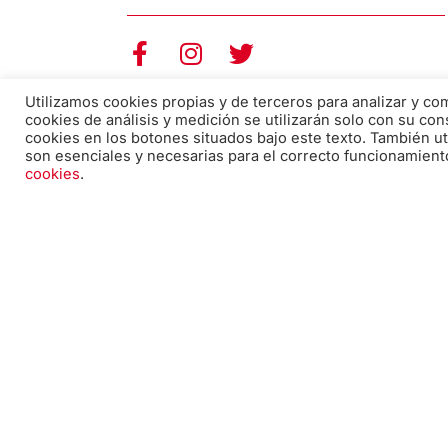
F
I
T
a
n
w
c
s
i
Utilizamos cookies propias y de terceros para analizar y c
cookies de análisis y medición se utilizarán solo con su con
e
t
t
cookies en los botones situados bajo este texto. También ut
b
a
t
son esenciales y necesarias para el correcto funcionamient
o
g
e
cookies
.
o
r
r
k
a
-
m
f