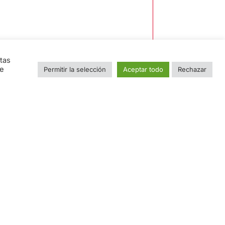
tas
ue
Permitir la selección
Aceptar todo
Rechazar
e
do con