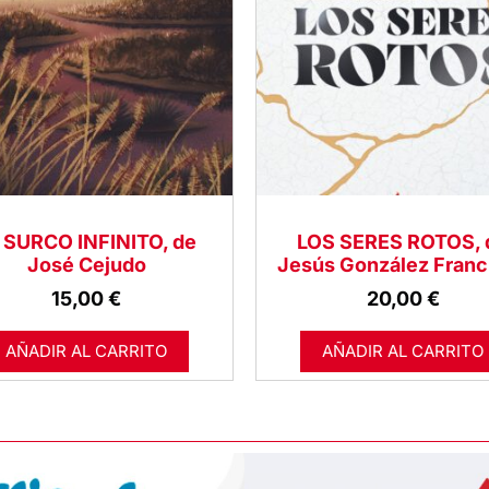
 SURCO INFINITO, de
LOS SERES ROTOS, 
José Cejudo
Jesús González Franc
15,00
€
20,00
€
AÑADIR AL CARRITO
AÑADIR AL CARRITO