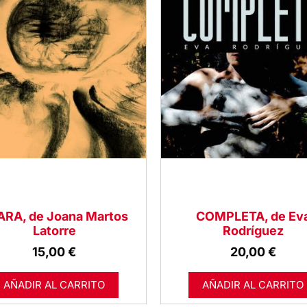
ARA, de Joana Martos
COMPLETA, de Ev
Latorre
Rodríguez
15,00
€
20,00
€
AÑADIR AL CARRITO
AÑADIR AL CARRITO