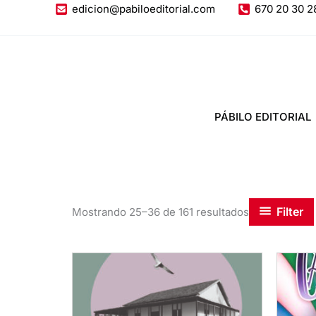
Ir
edicion@pabiloeditorial.com
670 20 30 2
al
contenido
PÁBILO EDITORIAL
Filter
Mostrando 25–36 de 161 resultados