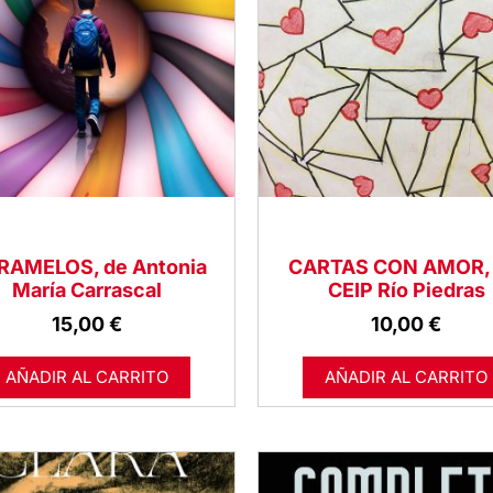
RAMELOS, de Antonia
CARTAS CON AMOR, 
María Carrascal
CEIP Río Piedras
15,00
€
10,00
€
AÑADIR AL CARRITO
AÑADIR AL CARRITO