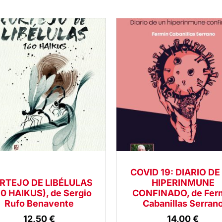
COVID 19: DIARIO DE
RTEJO DE LIBÉLULAS
HIPERINMUNE
60 HAIKUS), de Sergio
CONFINADO, de Fer
Rufo Benavente
Cabanillas Serran
12,50
€
14,00
€