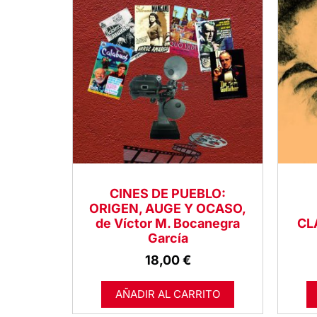
CINES DE PUEBLO:
ORIGEN, AUGE Y OCASO,
de Víctor M. Bocanegra
CL
García
18,00
€
AÑADIR AL CARRITO