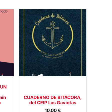
 UN
mín
CUADERNO DE BITÁCORA,
o
del CEIP Las Gaviotas
10,00
€