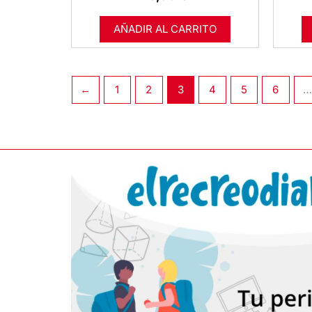
AÑADIR AL CARRITO
←
1
2
3
4
5
6
…