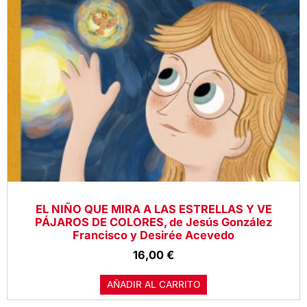
EL NIÑO QUE MIRA A LAS ESTRELLAS Y VE
PÁJAROS DE COLORES, de Jesús González
Francisco y Desirée Acevedo
16,00
€
AÑADIR AL CARRITO