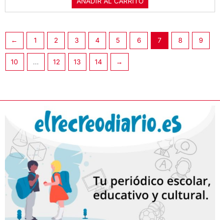
AÑADIR AL CARRITO
←
1
2
3
4
5
6
7
8
9
10
…
12
13
14
→